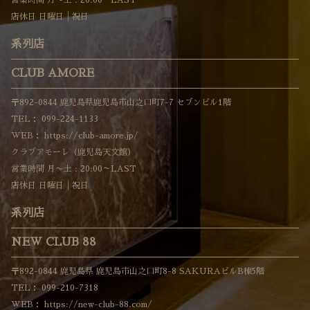
店休日 日曜日│祝日
系列店
CLUB AMORE
〒892-0844 鹿児島県鹿児島市山之口町7-7 セブンビル1階
TEL：
099-224-1133
WEB：
https://club-amore.jp/
クラブアモーレ（鹿児島天文館）
営業時間 月〜土 : 20:00～LAST
店休日 日曜日│祝日
系列店
NEW CLUB 88
〒892-0844 鹿児島県 鹿児島市山之口町8-8 SAKURAビルB棟5階
TEL：
099-210-7318
WEB：
https://new-club-88.com/