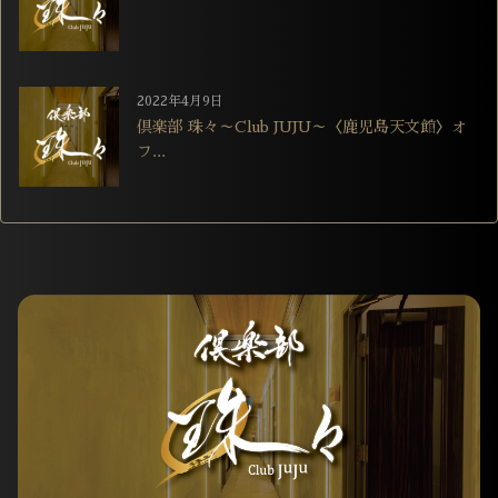
2022年4月9日
倶楽部 珠々～Club JUJU～〈鹿児島天文館〉オ
フ...